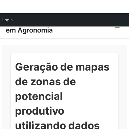
Ir
Main
Login
Programa de Pós-graduação
para
o
em Agronomia
Men
conteúdo
Geração de mapas
de zonas de
potencial
produtivo
utilizando dados