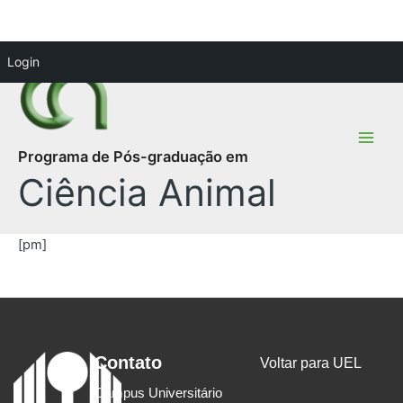
Ir
Main
Login
para
Men
o
conteúdo
Programa de Pós-graduação em
Ciência Animal
[pm]
Contato
Voltar para UEL
Campus Universitário