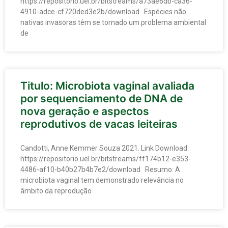
https://repositorio.uel.br/bitstreams/a73ae6db-ca36-
4910-adce-cf720ded3e2b/download Espécies não
nativas invasoras têm se tornado um problema ambiental
de
Titulo: Microbiota vaginal avaliada
por sequenciamento de DNA de
nova geração e aspectos
reprodutivos de vacas leiteiras
Candotti, Anne Kemmer Souza 2021. Link Download:
https://repositorio.uel.br/bitstreams/ff174b12-e353-
4486-af10-b40b27b4b7e2/download Resumo: A
microbiota vaginal tem demonstrado relevância no
âmbito da reprodução