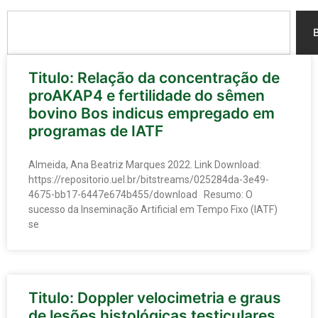
Search
Page
Page
Page
Page
Page
Titulo: Relação da concentração de
proAKAP4 e fertilidade do sêmen
bovino Bos indicus empregado em
programas de IATF
Almeida, Ana Beatriz Marques 2022. Link Download:
https://repositorio.uel.br/bitstreams/025284da-3e49-
4675-bb17-6447e674b455/download Resumo: O
sucesso da Inseminação Artificial em Tempo Fixo (IATF)
se
Titulo: Doppler velocimetria e graus
de lesões histológicas testiculares