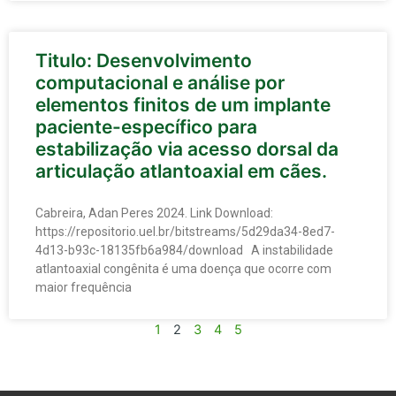
Titulo: Desenvolvimento
computacional e análise por
elementos finitos de um implante
paciente-específico para
estabilização via acesso dorsal da
articulação atlantoaxial em cães.
Cabreira, Adan Peres 2024. Link Download:
https://repositorio.uel.br/bitstreams/5d29da34-8ed7-
4d13-b93c-18135fb6a984/download A instabilidade
atlantoaxial congênita é uma doença que ocorre com
maior frequência
1
2
3
4
5